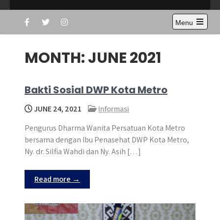
Skip
Dharmas Wanita
Kota Metro
to
Menu
Persatuan
content
Open
the
main
MONTH:
JUNE 2021
menu
Bakti Sosial DWP Kota Metro
JUNE 24, 2021
Informasi
Pengurus Dharma Wanita Persatuan Kota Metro
bersama dengan Ibu Penasehat DWP Kota Metro,
Ny. dr. Silfia Wahdi dan Ny. Asih […]
Read more →